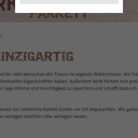
PARKETT
p
INZIGARTIG
 und für viele Menschen der Traum im eigenen Wohnzimmer. Wir h
ndividuellen Eigenschaften haben. Außerdem wirkt Parkett sich pos
der Lage Wärme und Feuchtigkeit zu speichern und schafft dadurch 
nnen Sie zahlreiche Parkett-Sorten vor Ort begutachten. Wir gebe
bst verlegen möchten oder verlegen lassen.