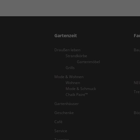
Gartenzeit
Fa
Draußen leben
Bau
Strandkörbe
Gartenmöbel
Grills
Mode & Wohnen
Wohnen
NEU
Mode & Schmuck
Tr
Chalk Paint™
Gartenhäuser
Geschenke
Bö
Café
Service
Termine