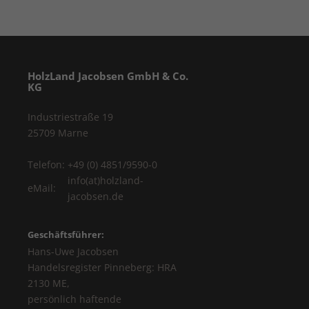
HolzLand Jacobsen GmbH & Co.
KG
Industriestraße 19
25709 Marne
Telefon:
+49 (0) 4851/9590-0
info(at)holzland-
eMail:
jacobsen.de
Geschäftsführer:
Hans-Uwe Jacobsen
Handelsregister Pinneberg: HRA
2130 ME,
persönlich haftende