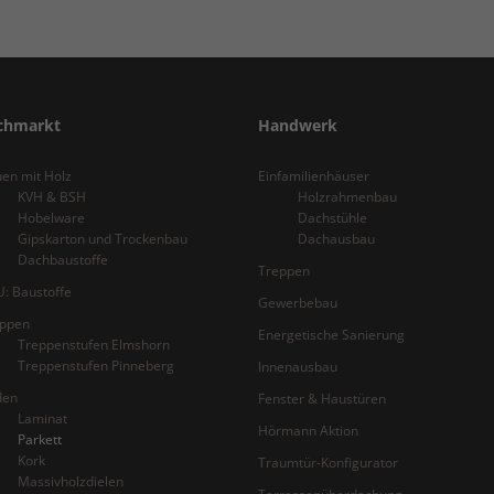
chmarkt
Handwerk
en mit Holz
Einfamilienhäuser
KVH & BSH
Holzrahmenbau
Hobelware
Dachstühle
Gipskarton und Trockenbau
Dachausbau
Dachbaustoffe
Treppen
: Baustoffe
Gewerbebau
eppen
Energetische Sanierung
Treppenstufen Elmshorn
Treppenstufen Pinneberg
Innenausbau
den
Fenster & Haustüren
Laminat
Hörmann Aktion
Parkett
Kork
Traumtür-Konfigurator
Massivholzdielen