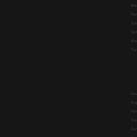
Ma
Pan
Sch
Sic
We
Tür
Sa
An
Hör
Tra
Ser