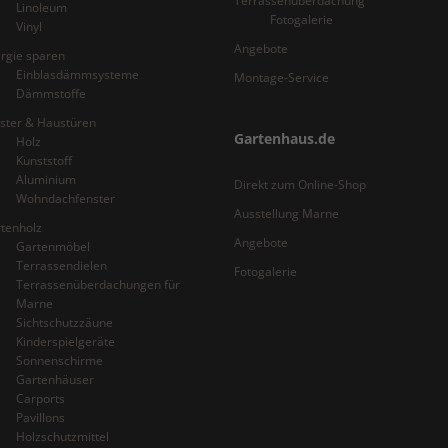
Terrassenüberdachung
Linoleum
Fotogalerie
Vinyl
Angebote
rgie sparen
Einblasdämmsysteme
Montage-Service
Dämmstoffe
ster & Haustüren
Gartenhaus.de
Holz
Kunststoff
Aluminium
Direkt zum Online-Shop
Wohndachfenster
Ausstellung Marne
tenholz
Angebote
Gartenmöbel
Terrassendielen
Fotogalerie
Terrassenüberdachungen für
Marne
Sichtschutzzäune
Kinderspielgeräte
Sonnenschirme
Gartenhäuser
Carports
Pavillons
Holzschutzmittel