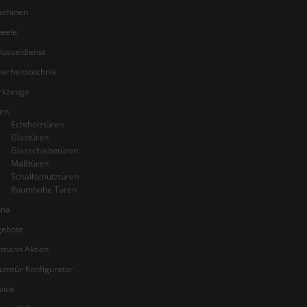
schinen
eele
lüsseldienst
herheitstechnik
rkzeuge
en
Echtholztüren
Glastüren
Glasschiebetüren
Maßtüren
Schallschutztüren
Raumhohe Türen
una
gebote
mann Aktion
umtür-Konfigurator
vice