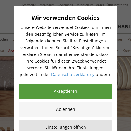
Startseite
Impressum
Downloads
Datenschutz
AGB's
Öffnungszeiten
Wir verwenden Cookies
GARTENZEIT
FACHMARKT
HAN
Unsere Website verwendet Cookies, um Ihnen
den bestmöglichen Service zu bieten. Im
öden
Energie sparen
Fenster & Haustüren
Gartenholz
Maschinen
P
Folgenden können Sie Ihre Einstellungen
verwalten. Indem Sie auf "Bestätigen" klicken,
na
ANGEBOTE
Hörmann Aktion
Traumtür-Konfigurator
Service
Kont
erklären Sie sich damit einverstanden, dass
Ihre Cookies für diesen Zweck verwendet
werden. Sie können Ihre Einstellungen
jederzeit in der
Datenschutzerklärung
ändern.
Akzeptieren
Ablehnen
Einstellungen öffnen