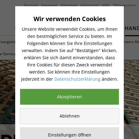
Startseite
Impressum
Downloads
Datenschutz
AGB's
Öffnungszeiten
Wir verwenden Cookies
GARTENZEIT
FACHMARKT
HAN
Unsere Website verwendet Cookies, um Ihnen
den bestmöglichen Service zu bieten. Im
Energetische Sanierung
Innenausbau
Fenster & Haustüren
Hörmann Ak
Folgenden können Sie Ihre Einstellungen
verwalten. Indem Sie auf "Bestätigen" klicken,
-Service
erklären Sie sich damit einverstanden, dass
Ihre Cookies für diesen Zweck verwendet
werden. Sie können Ihre Einstellungen
jederzeit in der
Datenschutzerklärung
ändern.
Akzeptieren
Ablehnen
Einstellungen öffnen