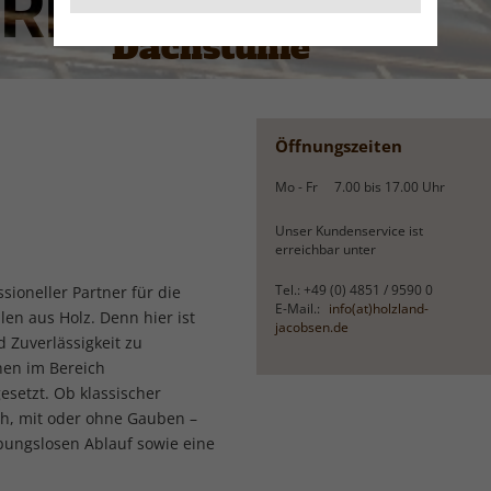
Dachstühle
Öffnungszeiten
Mo - Fr
7.00
bis
17.00
Uhr
Unser Kundenservice ist
erreichbar unter
Tel.: +49 (0) 4851 / 9590 0
sioneller Partner für die
E-Mail.:
info(at)holzland-
en aus Holz. Denn hier ist
jacobsen.de
d Zuverlässigkeit zu
hen im Bereich
setzt. Ob klassischer
h, mit oder ohne Gauben –
bungslosen Ablauf sowie eine