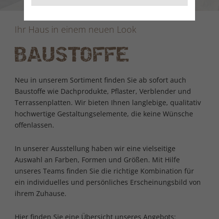
Ihr Haus in einem neuen Look
BAUSTOFFE
Neu in unserem Sortiment finden Sie ab sofort auch
Baustoffe wie Dachprodukte, Pflaster, Verblender und
Terrassenplatten. Wir bieten Ihnen langlebige, qualitativ
hochwertige Gestaltungselemente, die keine Wünsche
offenlassen.
In unserer Ausstellung haben wir eine vielseitige
Auswahl an Farben, Formen und Größen. Mit Hilfe
unseres Teams finden Sie die richtige Kombination für
ein individuelles und persönliches Erscheinungsbild von
ihrem Zuhause.
Hier finden Sie eine Übersicht unseres Angebots: