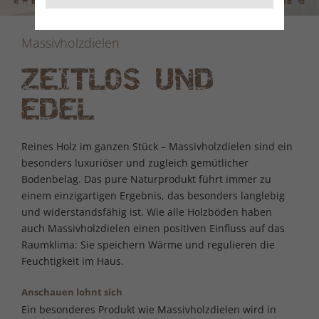
Massivholzdielen
ZEITLOS UND
EDEL
Reines Holz im ganzen Stück – Massivholzdielen sind ein
besonders luxuriöser und zugleich gemütlicher
Bodenbelag. Das pure Naturprodukt führt immer zu
einem einzigartigen Ergebnis, das besonders langlebig
und widerstandsfähig ist. Wie alle Holzböden haben
auch Massivholzdielen einen positiven Einfluss auf das
Raumklima: Sie speichern Wärme und regulieren die
Feuchtigkeit im Haus.
Anschauen lohnt sich
Ein besonderes Produkt wie Massivholzdielen wird in