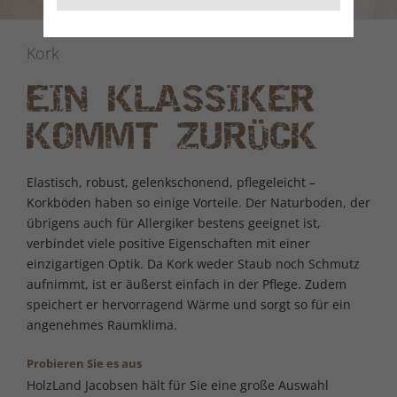
Kork
EIN KLASSIKER
KOMMT ZURÜCK
Elastisch, robust, gelenkschonend, pflegeleicht –
Korkböden haben so einige Vorteile. Der Naturboden, der
übrigens auch für Allergiker bestens geeignet ist,
verbindet viele positive Eigenschaften mit einer
einzigartigen Optik. Da Kork weder Staub noch Schmutz
aufnimmt, ist er äußerst einfach in der Pflege. Zudem
speichert er hervorragend Wärme und sorgt so für ein
angenehmes Raumklima.
Probieren Sie es aus
HolzLand Jacobsen hält für Sie eine große Auswahl