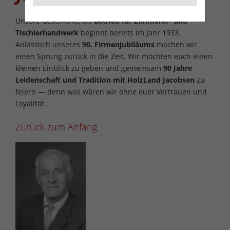
Unsere Geschichte als
Betrieb für Zimmerer- und
Tischlerhandwerk
beginnt bereits im Jahr 1933.
Anlässlich unseres
90. Firmenjubiläums
machen wir
einen Sprung zurück in die Zeit. Wir möchten euch einen
kleinen Einblick zu geben und gemeinsam
90 Jahre
Leidenschaft und Tradition
mit HolzLand Jacobsen
zu
feiern — denn was wären wir ohne euer Vertrauen und
Loyalität.
Zurück zum Anfang