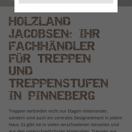
HOLZLAND
JACOBSEN: IHR
FACHHÄNDLER
FÜR TREPPEN
UND
TREPPENSTUFEN
IN PINNEBERG
Treppen verbinden nicht nur Etagen miteinander,
sondern sind auch ein zentrales Designelement in jedem
Haus. Es gibt sie in vielen verschiedenen Varianten und
aus den unterschiedlichsten Materialien. Treppen aus