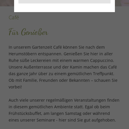
Café
Für Genießer
In unserem Gartenzeit Café können Sie nach dem
Herumstöbern entspannen. Genießen Sie hier in aller
Ruhe süße Leckereien mit einem warmen Cappuccino.
Unsere Außenterrasse und der Kamin machen das Café
das ganze Jahr über zu einem gemütlichen Treffpunkt.
Ob mit Familie, Freunden oder Bekannten – schauen Sie
vorbei!
Auch viele unserer regelmäßigen Veranstaltungen finden
in diesem gemütlichen Ambiente statt. Egal ob beim
Frühstücksbuffet, am langen Samstag oder während
eines unserer Seminare - hier sind Sie gut aufgehoben.