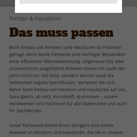
Fenster & Haustüren
Das muss passen
Beim Einbau von Fenstern und Haustüren ist Präzision
gefragt. Denn beide Elemente sind wichtiger Bestandteil
einer effizienten Wärmedämmung. Ungenauer Sitz oder
unzureichend ausgeführte Arbeiten kosten im Laufe der
Jahre nicht nur viel Geld, sondern können auch die
Haltbarkeit negativ beeinflussen. Verlassen Sie sich
daher beim Einbau von Fenstern und Haustüren auf uns.
Ganz gleich, ob Holz, Kunststoff, Aluminium – unsere
Handwerker sind Fachleute für alle Materialien und auch
für Dachfenster.
Unser Fachmarkt bietet Ihnen übrigens eine breite
Auswahl an Fenstern und Haustüren, die Sie in unserer