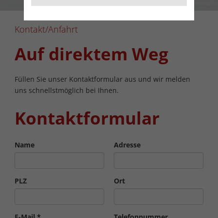
Kontakt/Anfahrt
Auf direktem Weg
Füllen Sie unser Kontaktformular aus und wir melden
uns schnellstmöglich bei Ihnen.
Kontaktformular
Name
Adresse
PLZ
Ort
E-Mail
*
Telefonnummer