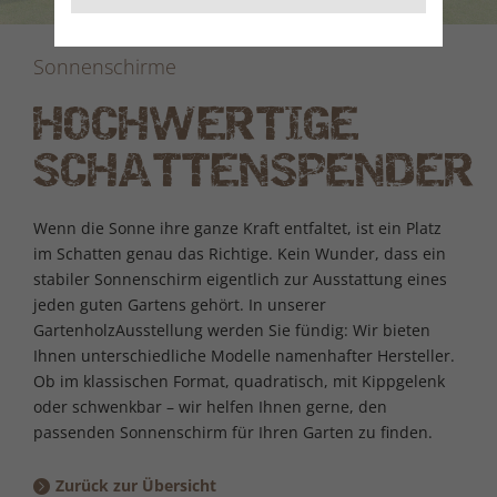
Sonnenschirme
HOCHWERTIGE
SCHATTENSPENDER
Wenn die Sonne ihre ganze Kraft entfaltet, ist ein Platz
im Schatten genau das Richtige. Kein Wunder, dass ein
stabiler Sonnenschirm eigentlich zur Ausstattung eines
jeden guten Gartens gehört. In unserer
GartenholzAusstellung werden Sie fündig: Wir bieten
Ihnen unterschiedliche Modelle namenhafter Hersteller.
Ob im klassischen Format, quadratisch, mit Kippgelenk
oder schwenkbar – wir helfen Ihnen gerne, den
passenden Sonnenschirm für Ihren Garten zu finden.
Zurück zur Übersicht