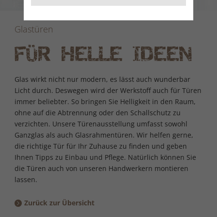
Glastüren
FÜR HELLE IDEEN
Glas wirkt nicht nur modern, es lässt auch wunderbar
Licht durch. Deswegen wird der Werkstoff auch für Türen
immer beliebter. So bringen Sie Helligkeit in den Raum,
ohne auf die Abtrennung oder den Schallschutz zu
verzichten. Unsere Türenausstellung umfasst sowohl
Ganzglas als auch Glasrahmentüren. Wir helfen gerne,
die richtige Tür für Ihr Zuhause zu finden und geben
Ihnen Tipps zu Einbau und Pflege. Natürlich können Sie
die Türen auch von unseren Handwerkern montieren
lassen.
Zurück zur Übersicht