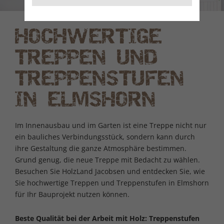
HOCHWERTIGE
TREPPEN UND
TREPPENSTUFEN
IN ELMSHORN
Im Innenausbau und im Garten ist eine Treppe nicht nur
ein bauliches Verbindungsstück, sondern kann durch
ihre Gestaltung die ganze Atmosphäre bestimmen.
Grund genug, die neue Treppe mit Bedacht zu wählen.
Besuchen Sie HolzLand Jacobsen und entdecken Sie, wie
Sie hochwertige Treppen und Treppenstufen in Elmshorn
für Ihr Bauprojekt nutzen können.
Beste Qualität bei der Arbeit mit Holz: Treppenstufen