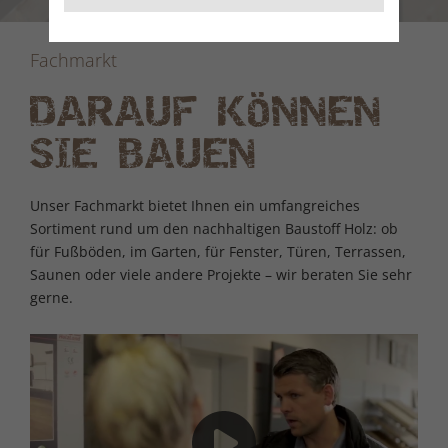
Fachmarkt
DARAUF KÖNNEN
SIE BAUEN
Unser Fachmarkt bietet Ihnen ein umfangreiches
Sortiment rund um den nachhaltigen Baustoff Holz: ob
für Fußböden, im Garten, für Fenster, Türen, Terrassen,
Saunen oder viele andere Projekte – wir beraten Sie sehr
gerne.