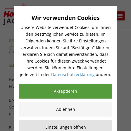
Wir verwenden Cookies
Unsere Website verwendet Cookies, um Ihnen
den bestmöglichen Service zu bieten. Im
05.08.2025
Folgenden können Sie Ihre Einstellungen
Frühstück in der Gartenzeit
verwalten. Indem Sie auf "Bestätigen" klicken,
erklären Sie sich damit einverstanden, dass
Ihre Cookies für diesen Zweck verwendet
Jeden ersten Dienstag im Monat!
werden. Sie können Ihre Einstellungen
jederzeit in der
Datenschutzerklärung
ändern.
Fast so schön wie Frühstück am Bett ist unser
Frühstücksbuffet in gemütlicher Atmosphäre.
Akzeptieren
Brot, Brötchen, Käse, Aufschnitt, frisches Obst und
Gemüse, heißer Kaffee oder Tee versprechen einen
Ablehnen
perfekten Start in den Tag.
Einstellungen öffnen
Beginn ist um 9.30 Uhr. Das Frühstück beinhaltet Kaffee