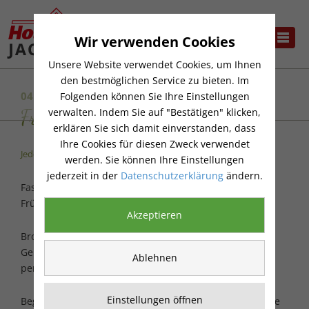
Wir verwenden Cookies
Unsere Website verwendet Cookies, um Ihnen
den bestmöglichen Service zu bieten. Im
04.08.2026
Folgenden können Sie Ihre Einstellungen
Frühstück in der Gartenzeit
verwalten. Indem Sie auf "Bestätigen" klicken,
erklären Sie sich damit einverstanden, dass
Ihre Cookies für diesen Zweck verwendet
Jeden ersten Dienstag im Monat!
werden. Sie können Ihre Einstellungen
jederzeit in der
Datenschutzerklärung
ändern.
Fast so schön wie Frühstück am Bett ist unser
Frühstücksbuffet in gemütlicher Atmosphäre.
Akzeptieren
Brot, Brötchen, Käse, Aufschnitt, frisches Obst und
Gemüse, heißer Kaffee oder Tee versprechen einen
Ablehnen
perfekten Start in den Tag.
Einstellungen öffnen
Beginn ist um 9.30 Uhr. Das Frühstück beinhaltet Kaffee