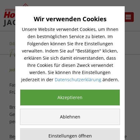
Wir verwenden Cookies
Unsere Website verwendet Cookies, um Ihnen
den bestmöglichen Service zu bieten. Im
04.11.2025
Folgenden können Sie Ihre Einstellungen
Frühstück in der Gartenzeit
verwalten. Indem Sie auf "Bestätigen" klicken,
erklären Sie sich damit einverstanden, dass
Ihre Cookies für diesen Zweck verwendet
Jeden ersten Dienstag im Monat!
werden. Sie können Ihre Einstellungen
jederzeit in der
Datenschutzerklärung
ändern.
Fast so schön wie Frühstück am Bett ist unser
Frühstücksbuffet in gemütlicher Atmosphäre.
Akzeptieren
Brot, Brötchen, Käse, Aufschnitt, frisches Obst und
Gemüse, heißer Kaffee oder Tee versprechen einen
Ablehnen
perfekten Start in den Tag.
Einstellungen öffnen
Beginn ist um 9.30 Uhr. Das Frühstück beinhaltet Kaffee